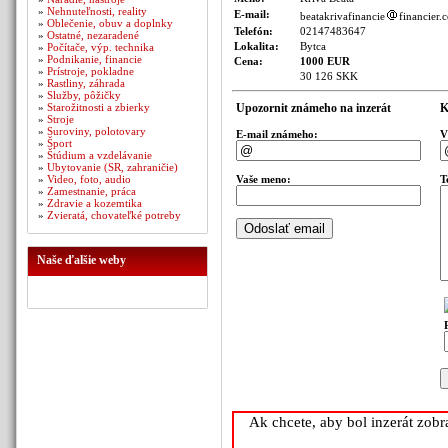
»
Nehnuteľnosti, reality
E-mail:
beatakrivafinancie
financier.
»
Oblečenie, obuv a doplnky
Telefón:
02147483647
»
Ostatné, nezaradené
Lokalita:
Bytca
»
Počítače, výp. technika
»
Podnikanie, financie
Cena:
1000 EUR
»
Prístroje, pokladne
30 126 SKK
»
Rastliny, záhrada
»
Služby, pôžičky
»
Starožitnosti a zbierky
Upozornit známeho na inzerát
K
»
Stroje
»
Suroviny, polotovary
E-mail známeho:
V
»
Šport
»
Štúdium a vzdelávanie
»
Ubytovanie (SR, zahraničie)
»
Video, foto, audio
Vaše meno:
T
»
Zamestnanie, práca
»
Zdravie a kozemtika
»
Zvieratá, chovateľké potreby
Naše ďalšie weby
Ak chcete, aby bol inzerát zob