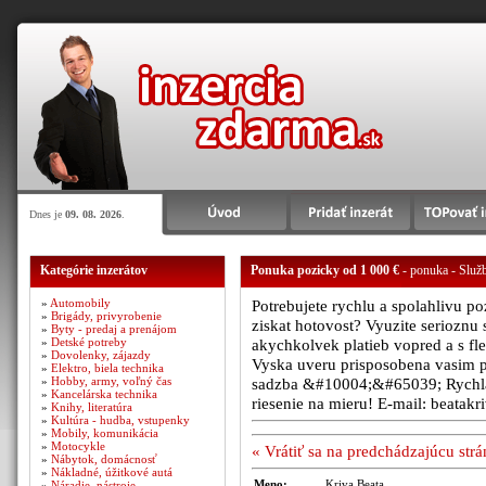
Dnes je
09. 08. 2026
.
Kategórie inzerátov
Ponuka pozicky od 1 000 €
- ponuka - Služb
»
Automobily
Potrebujete rychlu a spolahlivu p
»
Brigády, privyrobenie
ziskat hotovost? Vyuzite serioznu
»
Byty - predaj a prenájom
»
Detské potreby
akychkolvek platieb vopred a s 
»
Dovolenky, zájazdy
Vyska uveru prisposobena vasim
»
Elektro, biela technika
»
Hobby, army, voľný čas
sadzba &#10004;&#65039; Rychla 
»
Kancelárska technika
riesenie na mieru! E-mail: beatak
»
Knihy, literatúra
»
Kultúra - hudba, vstupenky
»
Mobily, komunikácia
»
Motocykle
« Vrátiť sa na predchádzajúcu str
»
Nábytok, domácnosť
»
Nákladné, úžitkové autá
Meno:
Kriva Beata
»
Náradie, nástroje