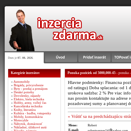
Dnes je
07. 08. 2026
.
Kategórie inzerátov
Ponuka poziciek od 5000,000-45
- ponuka -
»
Automobily
Hlavne podmienky: Financna poziad
»
Brigády, privyrobenie
od ratingu) Doba splacania: od 1 
»
Byty - predaj a prenájom
»
Detské potreby
urokova sadzba: 2 % Pre viac infor
»
Dovolenky, zájazdy
nas prosim kontaktujte na adres
»
Elektro, biela technika
»
Hobby, army, voľný čas
pozadovanej sumy a planovanej d
»
Kancelárska technika
»
Knihy, literatúra
»
Kultúra - hudba, vstupenky
« Vrátiť sa na predchádzajúcu str
»
Mobily, komunikácia
»
Motocykle
»
Nábytok, domácnosť
Meno:
Robert
»
Nákladné, úžitkové autá
E-mail:
robertwerner14
yahoo.com
»
Náradie, nástroje