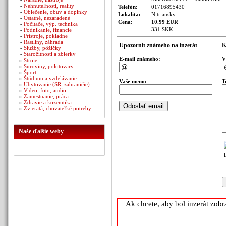
»
Nehnuteľnosti, reality
Telefón:
01716895430
»
Oblečenie, obuv a doplnky
Lokalita:
Nitriansky
»
Ostatné, nezaradené
Cena:
10.99 EUR
»
Počítače, výp. technika
331 SKK
»
Podnikanie, financie
»
Prístroje, pokladne
»
Rastliny, záhrada
Upozornit známeho na inzerát
K
»
Služby, pôžičky
»
Starožitnosti a zbierky
E-mail známeho:
V
»
Stroje
»
Suroviny, polotovary
»
Šport
»
Štúdium a vzdelávanie
Vaše meno:
T
»
Ubytovanie (SR, zahraničie)
»
Video, foto, audio
»
Zamestnanie, práca
»
Zdravie a kozemtika
»
Zvieratá, chovateľké potreby
Naše ďalšie weby
Ak chcete, aby bol inzerát zob