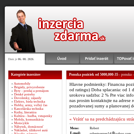
Dnes je
06. 08. 2026
.
Kategórie inzerátov
Ponuka poziciek od 5000,000-35
- ponuka -
»
Automobily
Hlavne podmienky: Financna poziad
»
Brigády, privyrobenie
od ratingu) Doba splacania: od 1 
»
Byty - predaj a prenájom
»
Detské potreby
urokova sadzba: 2 % Pre viac infor
»
Dovolenky, zájazdy
nas prosim kontaktujte na adres
»
Elektro, biela technika
»
Hobby, army, voľný čas
pozadovanej sumy a planovanej d
»
Kancelárska technika
»
Knihy, literatúra
»
Kultúra - hudba, vstupenky
« Vrátiť sa na predchádzajúcu str
»
Mobily, komunikácia
»
Motocykle
»
Nábytok, domácnosť
Meno:
Robert
»
Nákladné, úžitkové autá
E-mail:
robertwerner14
yahoo.com
»
Náradie, nástroje