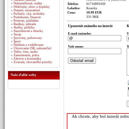
»
Nehnuteľnosti, reality
Telefón:
01716895430
»
Oblečenie, obuv a doplnky
Lokalita:
Kosicky
»
Ostatné, nezaradené
Cena:
10.99 EUR
»
Počítače, výp. technika
331 SKK
»
Podnikanie, financie
»
Prístroje, pokladne
»
Rastliny, záhrada
Upozornit známeho na inzerát
K
»
Služby, pôžičky
»
Starožitnosti a zbierky
E-mail známeho:
V
»
Stroje
»
Suroviny, polotovary
»
Šport
»
Štúdium a vzdelávanie
Vaše meno:
T
»
Ubytovanie (SR, zahraničie)
»
Video, foto, audio
»
Zamestnanie, práca
»
Zdravie a kozemtika
»
Zvieratá, chovateľké potreby
Naše ďalšie weby
Ak chcete, aby bol inzerát zob