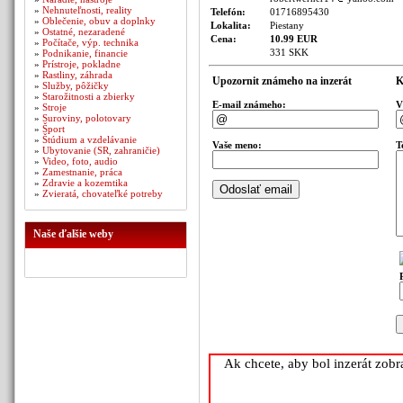
»
Nehnuteľnosti, reality
Telefón:
01716895430
»
Oblečenie, obuv a doplnky
Lokalita:
Piestany
»
Ostatné, nezaradené
Cena:
10.99 EUR
»
Počítače, výp. technika
331 SKK
»
Podnikanie, financie
»
Prístroje, pokladne
»
Rastliny, záhrada
Upozornit známeho na inzerát
K
»
Služby, pôžičky
»
Starožitnosti a zbierky
E-mail známeho:
V
»
Stroje
»
Suroviny, polotovary
»
Šport
»
Štúdium a vzdelávanie
Vaše meno:
T
»
Ubytovanie (SR, zahraničie)
»
Video, foto, audio
»
Zamestnanie, práca
»
Zdravie a kozemtika
»
Zvieratá, chovateľké potreby
Naše ďalšie weby
Ak chcete, aby bol inzerát zob