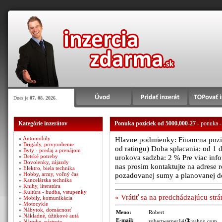
Dnes je
07. 08. 2026
.
Kategórie inzerátov
Ponuka poziciek od 5000,000-27
- ponuka -
»
Automobily
Hlavne podmienky: Financna poziad
»
Brigády, privyrobenie
od ratingu) Doba splacania: od 1 
»
Byty - predaj a prenájom
»
Detské potreby
urokova sadzba: 2 % Pre viac infor
»
Dovolenky, zájazdy
nas prosim kontaktujte na adres
»
Elektro, biela technika
»
Hobby, army, voľný čas
pozadovanej sumy a planovanej d
»
Kancelárska technika
»
Knihy, literatúra
»
Kultúra - hudba, vstupenky
« Vrátiť sa na predchádzajúcu str
»
Mobily, komunikácia
»
Motocykle
»
Nábytok, domácnosť
Meno:
Robert
»
Nákladné, úžitkové autá
E-mail:
robertwerner14
yahoo.com
»
Náradie, nástroje