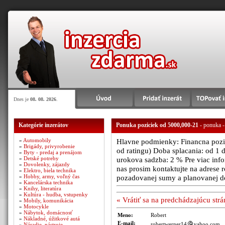
Dnes je
08. 08. 2026
.
Kategórie inzerátov
Ponuka poziciek od 5000,000-21
- ponuka -
»
Automobily
Hlavne podmienky: Financna poziad
»
Brigády, privyrobenie
od ratingu) Doba splacania: od 1 
»
Byty - predaj a prenájom
»
Detské potreby
urokova sadzba: 2 % Pre viac infor
»
Dovolenky, zájazdy
nas prosim kontaktujte na adres
»
Elektro, biela technika
»
Hobby, army, voľný čas
pozadovanej sumy a planovanej d
»
Kancelárska technika
»
Knihy, literatúra
»
Kultúra - hudba, vstupenky
« Vrátiť sa na predchádzajúcu str
»
Mobily, komunikácia
»
Motocykle
»
Nábytok, domácnosť
Meno:
Robert
»
Nákladné, úžitkové autá
E-mail:
robertwerner14
yahoo.com
»
Náradie, nástroje