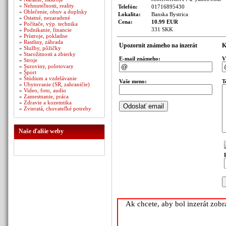
»
Nehnuteľnosti, reality
Telefón:
01716895430
»
Oblečenie, obuv a doplnky
Lokalita:
Banska Bystrica
»
Ostatné, nezaradené
Cena:
10.99 EUR
»
Počítače, výp. technika
331 SKK
»
Podnikanie, financie
»
Prístroje, pokladne
»
Rastliny, záhrada
Upozornit známeho na inzerát
K
»
Služby, pôžičky
»
Starožitnosti a zbierky
E-mail známeho:
V
»
Stroje
»
Suroviny, polotovary
»
Šport
»
Štúdium a vzdelávanie
Vaše meno:
T
»
Ubytovanie (SR, zahraničie)
»
Video, foto, audio
»
Zamestnanie, práca
»
Zdravie a kozemtika
»
Zvieratá, chovateľké potreby
Naše ďalšie weby
Ak chcete, aby bol inzerát zob