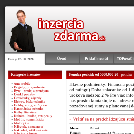
Dnes je
07. 08. 2026
.
Kategórie inzerátov
Ponuka poziciek od 5000,000-20
- ponuka -
»
Automobily
Hlavne podmienky: Financna poziad
»
Brigády, privyrobenie
od ratingu) Doba splacania: od 1 
»
Byty - predaj a prenájom
»
Detské potreby
urokova sadzba: 2 % Pre viac infor
»
Dovolenky, zájazdy
nas prosim kontaktujte na adres
»
Elektro, biela technika
»
Hobby, army, voľný čas
pozadovanej sumy a planovanej d
»
Kancelárska technika
»
Knihy, literatúra
»
Kultúra - hudba, vstupenky
« Vrátiť sa na predchádzajúcu str
»
Mobily, komunikácia
»
Motocykle
»
Nábytok, domácnosť
Meno:
Robert
»
Nákladné, úžitkové autá
E-mail:
robertwerner14
yahoo.com
»
Náradie, nástroje