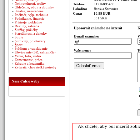
»
Nehnuteľnosti, reality
Telefón:
01716895430
»
Oblečenie, obuv a doplnky
Lokalita:
Banska Stiavnica
»
Ostatné, nezaradené
Cena:
10.99 EUR
»
Počítače, výp. technika
331 SKK
»
Podnikanie, financie
»
Prístroje, pokladne
»
Rastliny, záhrada
Upozornit známeho na inzerát
K
»
Služby, pôžičky
»
Starožitnosti a zbierky
E-mail známeho:
V
»
Stroje
»
Suroviny, polotovary
»
Šport
»
Štúdium a vzdelávanie
Vaše meno:
T
»
Ubytovanie (SR, zahraničie)
»
Video, foto, audio
»
Zamestnanie, práca
»
Zdravie a kozemtika
»
Zvieratá, chovateľké potreby
Naše ďalšie weby
Ak chcete, aby bol inzerát zob