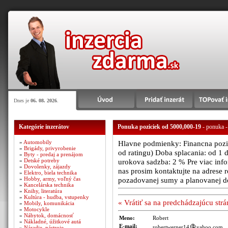
Dnes je
06. 08. 2026
.
Kategórie inzerátov
Ponuka poziciek od 5000,000-19
- ponuka -
»
Automobily
Hlavne podmienky: Financna poziad
»
Brigády, privyrobenie
od ratingu) Doba splacania: od 1 
»
Byty - predaj a prenájom
»
Detské potreby
urokova sadzba: 2 % Pre viac infor
»
Dovolenky, zájazdy
nas prosim kontaktujte na adres
»
Elektro, biela technika
»
Hobby, army, voľný čas
pozadovanej sumy a planovanej d
»
Kancelárska technika
»
Knihy, literatúra
»
Kultúra - hudba, vstupenky
« Vrátiť sa na predchádzajúcu str
»
Mobily, komunikácia
»
Motocykle
»
Nábytok, domácnosť
Meno:
Robert
»
Nákladné, úžitkové autá
E-mail:
robertwerner14
yahoo.com
»
Náradie, nástroje