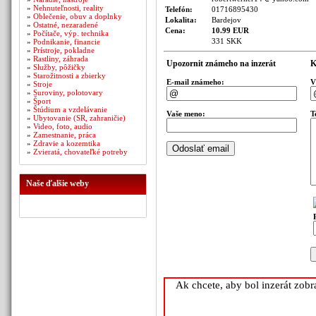
»
Nehnuteľnosti, reality
Telefón:
01716895430
»
Oblečenie, obuv a doplnky
Lokalita:
Bardejov
»
Ostatné, nezaradené
Cena:
10.99 EUR
»
Počítače, výp. technika
331 SKK
»
Podnikanie, financie
»
Prístroje, pokladne
»
Rastliny, záhrada
Upozornit známeho na inzerát
K
»
Služby, pôžičky
»
Starožitnosti a zbierky
E-mail známeho:
V
»
Stroje
»
Suroviny, polotovary
»
Šport
»
Štúdium a vzdelávanie
Vaše meno:
T
»
Ubytovanie (SR, zahraničie)
»
Video, foto, audio
»
Zamestnanie, práca
»
Zdravie a kozemtika
»
Zvieratá, chovateľké potreby
Naše ďalšie weby
Ak chcete, aby bol inzerát zob