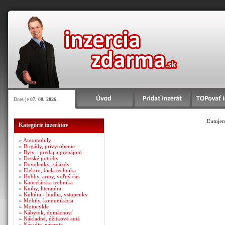
Dnes je
07. 08. 2026
.
Ľutujem
Kategórie inzerátov
»
Automobily
»
Brigády, privyrobenie
»
Byty - predaj a prenájom
»
Detské potreby
»
Dovolenky, zájazdy
»
Elektro, biela technika
»
Hobby, army, voľný čas
»
Kancelárska technika
»
Knihy, literatúra
»
Kultúra - hudba, vstupenky
»
Mobily, komunikácia
»
Motocykle
»
Nábytok, domácnosť
»
Nákladné, úžitkové autá
»
Náradie, nástroje