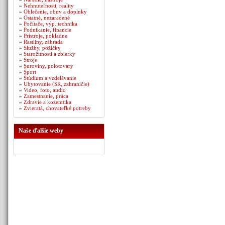
»
Nehnuteľnosti, reality
»
Oblečenie, obuv a doplnky
»
Ostatné, nezaradené
»
Počítače, výp. technika
»
Podnikanie, financie
»
Prístroje, pokladne
»
Rastliny, záhrada
»
Služby, pôžičky
»
Starožitnosti a zbierky
»
Stroje
»
Suroviny, polotovary
»
Šport
»
Štúdium a vzdelávanie
»
Ubytovanie (SR, zahraničie)
»
Video, foto, audio
»
Zamestnanie, práca
»
Zdravie a kozemtika
»
Zvieratá, chovateľké potreby
Naše ďalšie weby