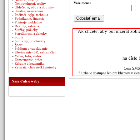
Vaše meno:
»
Nehnuteľnosti, reality
»
Oblečenie, obuv a doplnky
»
Ostatné, nezaradené
»
Počítače, výp. technika
»
Podnikanie, financie
»
Prístroje, pokladne
»
Rastliny, záhrada
»
Služby, pôžičky
Ak chcete, aby bol inzerát zob
»
Starožitnosti a zbierky
»
Stroje
»
Suroviny, polotovary
»
Šport
»
Štúdium a vzdelávanie
»
Ubytovanie (SR, zahraničie)
»
Video, foto, audio
na číslo 
»
Zamestnanie, práca
»
Zdravie a kozemtika
»
Zvieratá, chovateľké potreby
Cena SMS s
Sluzba je dostupna len pre klientov v sie
Naše ďalšie weby