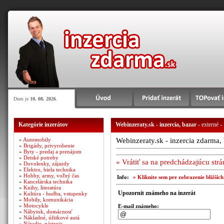
Dnes je
10. 08. 2026
.
Kategórie inzerátov
Webinzeraty.sk - inzercia, bazar
- externé -
»
Automobily
Webinzeraty.sk - inzercia zdarma, 
»
Brigády, privyrobenie
»
Byty - predaj a prenájom
»
Detské potreby
« Vrátiť sa na predchádzajúcu str
»
Dovolenky, zájazdy
»
Elektro, biela technika
»
Hobby, army, voľný čas
Info:
» Kliknite sem pre zobrazenie bližšíc
»
Kancelárska technika
»
Knihy, literatúra
Upozornit známeho na inzerát
»
Kultúra - hudba, vstupenky
»
Mobily, komunikácia
»
Motocykle
E-mail známeho:
»
Nábytok, domácnosť
»
Nákladné, úžitkové autá
»
Náradie, nástroje